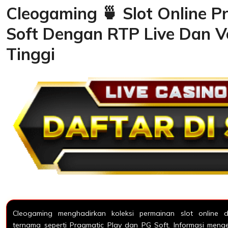
Cleogaming 🍵 Slot Online 
Soft Dengan RTP Live Dan Vo
Tinggi
Cleogaming menghadirkan koleksi permainan slot online 
ternama seperti Pragmatic Play dan PG Soft. Informasi meng