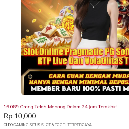
16.089 Orang Telah Menang Dalam 24 Jam Terakhir!
Price:
Rp 10,000
CLEOGAMING SITUS SLOT & TOGEL TERPERCAYA